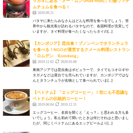
ッカオにある「メー・ムン (Mae Mun)」の激ウマチ
ムチュムを食べる！
2020.09.21
パタヤに来たらみなさんはどんな料理を食べるでしょう。世
界中から観光客が訪れるパタヤなので、各国料理が充実して
いますが、タイ料理が食べたくなったらタイの[…]
【カンボジア】昆虫食！プノンペンでタランチュラ
を食べる！NGOが運営するクメール料理レストラン
「ロムデン Romdeng」
2019.12.02
2020.03.08
東南アジアでは昆虫食はポピュラーで、タイでもコオロギや
タガメなどは屋台でも売られていますが、カンボジアではな
んとタランチュラが名物として食べられていま[…]
【ベトナム】「エッグコーヒー」！世にも不思議な
ベトナムの伝統的コーヒー！
2019.06.04
2019.12.31
エッグコーヒー、名前を聞くと「えっ？」と思われる方も多
いでしょう。私も初めて聞いたときは何だそれはと思いまし
たが、同じくベトナムにあるエッグビールより[…]