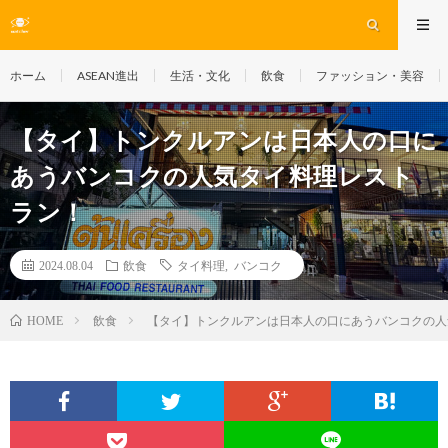
ホーム
ASEAN進出
生活・文化
飲食
ファッション・美容
【タイ】トンクルアンは日本人の口に
あうバンコクの人気タイ料理レスト
ラン！
2024.08.04
飲食
タイ料理
,
バンコク
飲食
【タイ】トンクルアンは日本人の口にあうバンコクの人
HOME