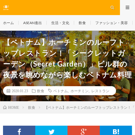
ホーム
ASEAN進出
生活・文化
飲食
ファッション・美容
【ベトナム】ホーチミンのルーフト
ップレストラン！「シークレットガ
ーデン（Secret Garden）」ビル群の
夜景を眺めながら楽しむベトナム料理
2020.01.23
飲食
ベトナム
,
ホーチミン
,
レストラン
飲食
【ベトナム】ホーチミンのルーフトップレストラン！「シー
HOME