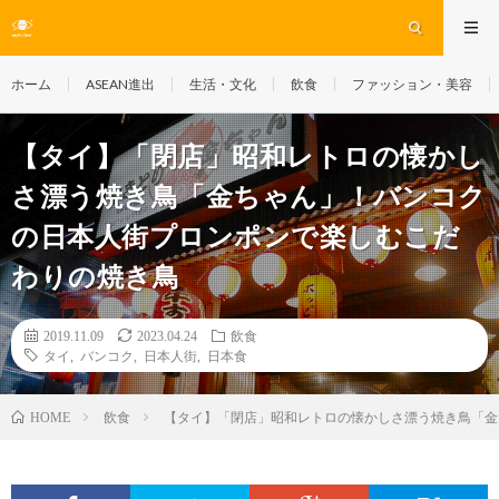
ホーム
ASEAN進出
生活・文化
飲食
ファッション・美容
【タイ】「閉店」昭和レトロの懐かし
さ漂う焼き鳥「金ちゃん」！バンコク
の日本人街プロンポンで楽しむこだ
わりの焼き鳥
2019.11.09
2023.04.24
飲食
タイ
,
バンコク
,
日本人街
,
日本食
飲食
【タイ】「閉店」昭和レトロの懐かしさ漂う焼き鳥「金
HOME