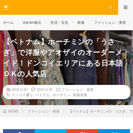
ホーム
ASEAN進出
生活・文化
飲食
ファッション・美容
【ベトナム】ホーチミンの「うさ
ぎ」で洋服やアオザイのオーダーメ
イド！ドンコイエリアにある日本語
ＯＫの人気店
2019.11.03
2019.11.05
ファッション・美容
ドンコイ通り
,
ベトナム
,
ホーチミン
,
民族衣装
ファッション・美容
【ベトナム】ホーチミンの「うさぎ」で
HOME