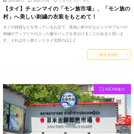
2019.08.21
2020.11.01
ショッピング
,
タイ
【タイ】チェンマイの「モン族市場」、「モン族の
村」へ美しい刺繍の衣装をもとめて！
タイの雑貨などを売っているお店で、黒地に鮮やかなピンクやブルーの
刺繍やアップリケの入った服やバッグを見かけることがあると思いま
す。それはモン族というタイ北部の山 […]
続きを読む
ASEAN進出