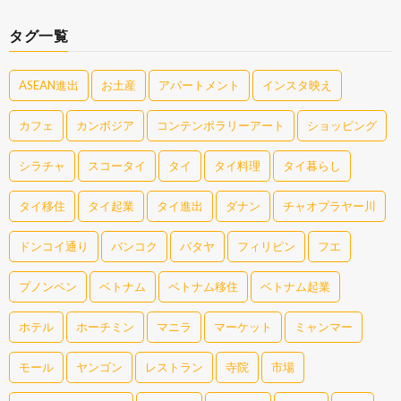
タグ一覧
ASEAN進出
お土産
アパートメント
インスタ映え
カフェ
カンボジア
コンテンポラリーアート
ショッピング
シラチャ
スコータイ
タイ
タイ料理
タイ暮らし
タイ移住
タイ起業
タイ進出
ダナン
チャオプラヤー川
ドンコイ通り
バンコク
パタヤ
フィリピン
フエ
プノンペン
ベトナム
ベトナム移住
ベトナム起業
ホテル
ホーチミン
マニラ
マーケット
ミャンマー
モール
ヤンゴン
レストラン
寺院
市場