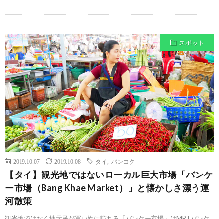
スポット
2019.10.07
2019.10.08
タイ
,
バンコク
【タイ】観光地ではないローカル巨大市場「バンケ
ー市場（Bang Khae Market）」と懐かしさ漂う運
河散策
観光地ではなく地元民が買い物に訪れる「バンケー市場」はMRTバンケ