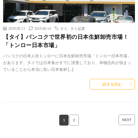
2019.08.13
2019.08.14
タイ
,
タイ起業
【タイ】バンコクで世界初の日本生鮮卸売市場！
「トンロー日本市場」
バンコクの日本人街トンローに日本生鮮卸売市場「トンロー日本市場」
があります。タイでは日本食がすでに浸透しており、本物志向が強まっ
ていることから本当に良い日本食材 […]
続きを読む
NEXT
1
2