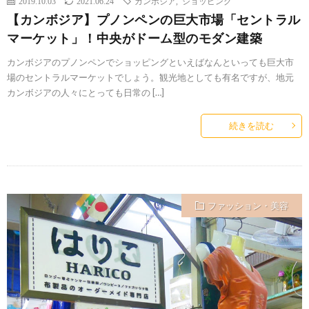
2019.10.03
2021.06.24
カンボジア
,
ショッピング
【カンボジア】プノンペンの巨大市場「セントラル
マーケット」！中央がドーム型のモダン建築
カンボジアのプノンペンでショッピングといえばなんといっても巨大市
場のセントラルマーケットでしょう。観光地としても有名ですが、地元
カンボジアの人々にとっても日常の […]
続きを読む
ファッション・美容