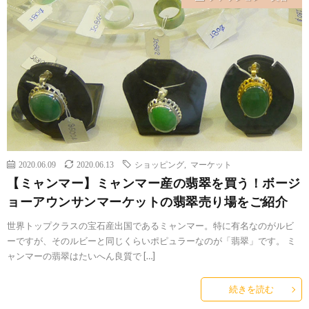
2020.06.09
2020.06.13
ショッピング
,
マーケット
【ミャンマー】ミャンマー産の翡翠を買う！ボージ
ョーアウンサンマーケットの翡翠売り場をご紹介
世界トップクラスの宝石産出国であるミャンマー。特に有名なのがルビ
ーですが、そのルビーと同じくらいポピュラーなのが「翡翠」です。 ミ
ャンマーの翡翠はたいへん良質で […]
続きを読む