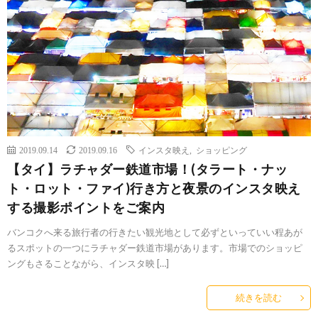
2019.09.14
2019.09.16
インスタ映え
,
ショッピング
【タイ】ラチャダー鉄道市場！(タラート・ナッ
ト・ロット・ファイ)行き方と夜景のインスタ映え
する撮影ポイントをご案内
バンコクへ来る旅行者の行きたい観光地として必ずといっていい程あが
るスポットの一つにラチャダー鉄道市場があります。市場でのショッピ
ングもさることながら、インスタ映 […]
続きを読む