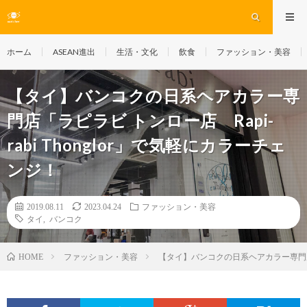
ホーム
ASEAN進出
生活・文化
飲食
ファッション・美容
【タイ】バンコクの日系ヘアカラー専
門店「ラピラビ トンロー店 Rapi-
rabi Thonglor」で気軽にカラーチェ
ンジ！
2019.08.11
2023.04.24
ファッション・美容
タイ
,
バンコク
ファッション・美容
【タイ】バンコクの日系ヘアカラー専門店「ラ
HOME