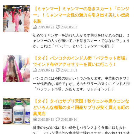
【ミャンマー】ミャンマーの巻きスカート「ロンジ
ー」！ミャンマー女性の魅力を引き出す美しい伝統
衣装
2019.09.22
2020.05.03
初めてミャンマーを訪れた人がまず興味をひかれるのは、ミ
ャンマーの人々が履いている巻きスカートではないでしょう
か。これは「ロンジー」というミャンマーの伝[…]
【タイ】バンコクのインド人街「パフラット市場」
でインド布やアクセサリーを買いに行こう！
2019.06.12
2020.11.01
バンコクには移民の街がいくつかあります。中華街のヤワラ
ーが代表的な場所ですが、そのヤワラーの近くにインド人街
「パフラット市場」があります。リトルインデ[…]
【タイ】タイはサプリ天国！秋ウコンや黒ウコンな
どいろんな種類のタイ国産サプリが安く買える町の
薬局店
2019.09.15
2019.09.16
健康のために体に良い成分をバランスよく食事に取り入れ
て、、という理想的な食生活に憧れますが、食べ物だけで体