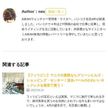
Author：neu
投稿一覧
ASEANウォッチャー管理者・ライター。バンコク在住6年が経過
しました。バンコクで４年ほどIT関係の会社で仕事に従事し、現
在ライティングを主に活動しています。内容豊かなサイトにすべ
くASEAN各地の情報レパートリーを増やしていきたいと思って
おります。
関連する記事
【フィリピン】マニラの真珠ならグリーンヒルズ・
ショッピング・センター！淡水パールのかわいいネ
ックレスを格安で買う！
2020.04.20
フィリピンの宝石といえば真珠。マニラに旅行で来られる方
で、南洋真珠を買うのを目的にされている方も多いのではな
いでしょうか。6月の誕生石で、石言葉に健康[…]