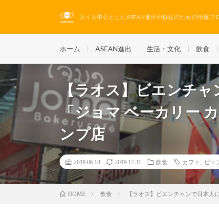
タイを中心としたASEAN進出や移住のための情報ブ
ホーム
ASEAN進出
生活・文化
飲食
【ラオス】ビエンチャ
「ジョマ ベーカリー カフェ 
ンプ店
2019.06.18
2019.12.31
飲食
カフェ
,
ビエ
飲食
【ラオス】ビエンチャンで日本人にも人気
HOME