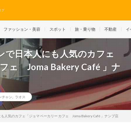
ログ
ファッション・美容
スポット
旅・乗り物
不動産
イ
ンで日本人にも人気のカフェ
Joma Bakery Café 」ナ
ンチャン
,
ラオス
のカフェ「ジョマ ベーカリー カフェ Joma Bakery Café 」ナンプ店