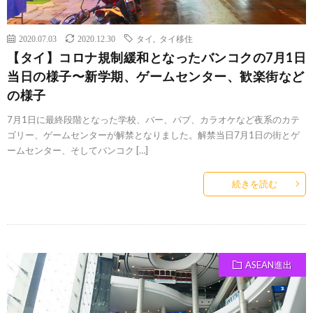
2020.07.03
2020.12.30
タイ
,
タイ移住
【タイ】コロナ規制緩和となったバンコクの7月1日
当日の様子〜新学期、ゲームセンター、歓楽街など
の様子
7月1日に最終段階となった学校、バー、パブ、カラオケなど夜系のカテ
ゴリー、ゲームセンターが解禁となりました。解禁当日7月1日の街とゲ
ームセンター、そしてバンコク […]
続きを読む
ASEAN進出