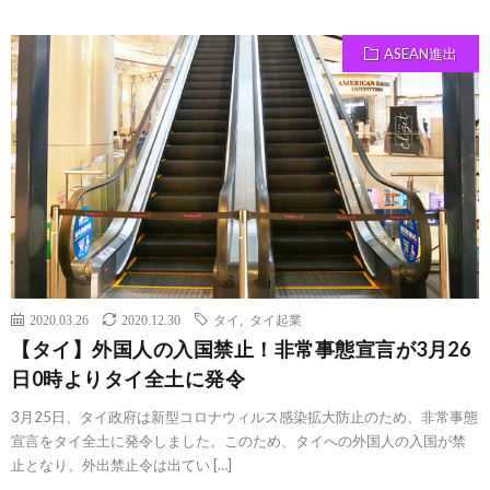
ASEAN進出
2020.03.26
2020.12.30
タイ
,
タイ起業
【タイ】外国人の入国禁止！非常事態宣言が3月26
日0時よりタイ全土に発令
3月25日、タイ政府は新型コロナウィルス感染拡大防止のため、非常事態
宣言をタイ全土に発令しました。このため、タイへの外国人の入国が禁
止となり、外出禁止令は出てい […]