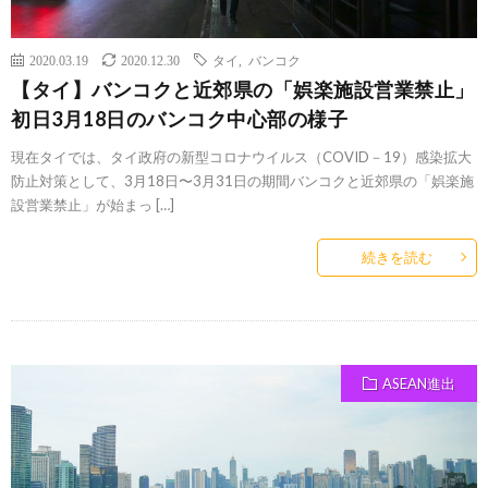
2020.03.19
2020.12.30
タイ
,
バンコク
【タイ】バンコクと近郊県の「娯楽施設営業禁止」
初日3月18日のバンコク中心部の様子
現在タイでは、タイ政府の新型コロナウイルス（COVID－19）感染拡大
防止対策として、3月18日〜3月31日の期間バンコクと近郊県の「娯楽施
設営業禁止」が始まっ […]
続きを読む
ASEAN進出