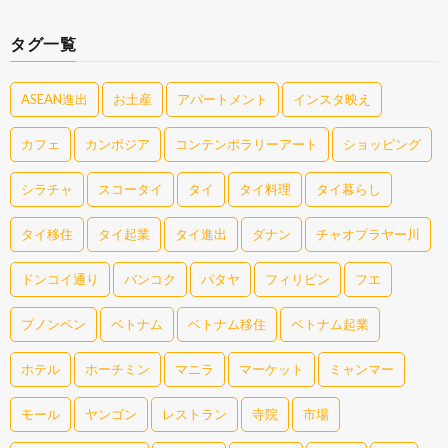
タグ一覧
ASEAN進出
お土産
アパートメント
インスタ映え
カフェ
カンボジア
コンテンポラリーアート
ショッピング
シラチャ
スコータイ
タイ
タイ料理
タイ暮らし
タイ移住
タイ起業
タイ進出
ダナン
チャオプラヤー川
ドンコイ通り
バンコク
パタヤ
フィリピン
フエ
プノンペン
ベトナム
ベトナム移住
ベトナム起業
ホテル
ホーチミン
マニラ
マーケット
ミャンマー
モール
ヤンゴン
レストラン
寺院
市場