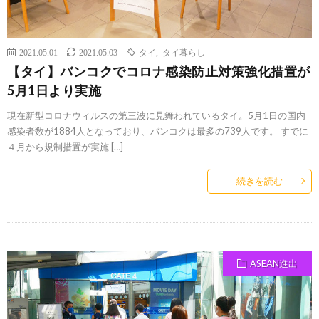
2021.05.01
2021.05.03
タイ
,
タイ暮らし
【タイ】バンコクでコロナ感染防止対策強化措置が
5月1日より実施
現在新型コロナウィルスの第三波に見舞われているタイ。5月1日の国内
感染者数が1884人となっており、バンコクは最多の739人です。 すでに
４月から規制措置が実施 […]
続きを読む
ASEAN進出