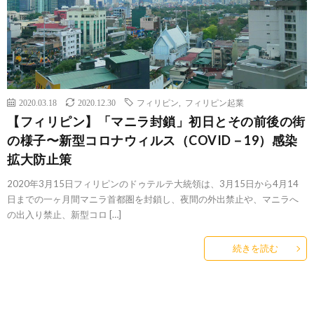
2020.03.18
2020.12.30
フィリピン
,
フィリピン起業
【フィリピン】「マニラ封鎖」初日とその前後の街
の様子〜新型コロナウィルス（COVID－19）感染
拡大防止策
2020年3月15日フィリピンのドゥテルテ大統領は、3月15日から4月14
日までの一ヶ月間マニラ首都圏を封鎖し、夜間の外出禁止や、マニラへ
の出入り禁止、新型コロ […]
続きを読む