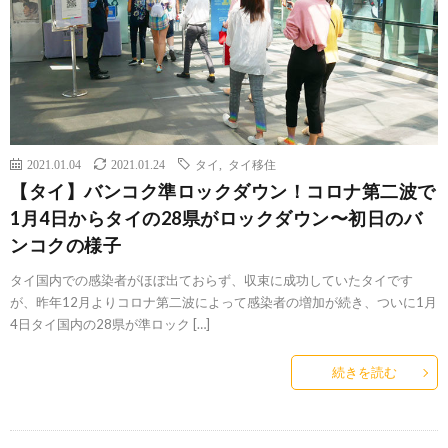
2021.01.04
2021.01.24
タイ
,
タイ移住
【タイ】バンコク準ロックダウン！コロナ第二波で
1月4日からタイの28県がロックダウン〜初日のバ
ンコクの様子
タイ国内での感染者がほぼ出ておらず、収束に成功していたタイです
が、昨年12月よりコロナ第二波によって感染者の増加が続き、ついに1月
4日タイ国内の28県が準ロック […]
続きを読む