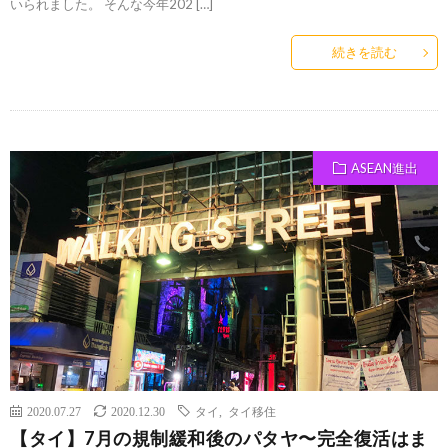
いられました。 そんな今年202 […]
続きを読む
ASEAN進出
2020.07.27
2020.12.30
タイ
,
タイ移住
【タイ】7月の規制緩和後のパタヤ〜完全復活はま