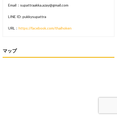
Email：supattraakka.azay@gmail.com
LINE ID: pukkysupattra
URL：
https://facebook.com/thaihoken
マップ