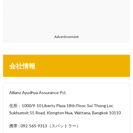
Advertisement
会社情報
Allianz Ayudhya Assurance Pcl.
住所：1000/9-10 Liberty Plaza 18th Floor, Soi Thong Lor,
Sukhumvit 55 Road, Klongton Nua, Wattana, Bangkok 10110
携帯 : 092-565-9313（スパットラー）