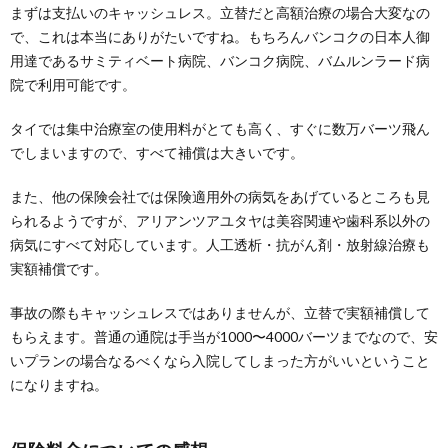
まずは支払いのキャッシュレス。立替だと高額治療の場合大変なの
で、これは本当にありがたいですね。もちろんバンコクの日本人御
用達であるサミティベート病院、バンコク病院、バムルンラード病
院で利用可能です。
タイでは集中治療室の使用料がとても高く、すぐに数万バーツ飛ん
でしまいますので、すべて補償は大きいです。
また、他の保険会社では保険適用外の病気をあげているところも見
られるようですが、アリアンツアユタヤは美容関連や歯科系以外の
病気にすべて対応しています。人工透析・抗がん剤・放射線治療も
実額補償です。
事故の際もキャッシュレスではありませんが、立替で実額補償して
もらえます。普通の通院は手当が1000〜4000バーツまでなので、安
いプランの場合なるべくなら入院してしまった方がいいということ
になりますね。