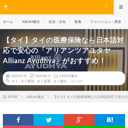
ホーム
ASEAN進出
生活・文化
飲食
ファッション・美容
【タイ】タイの医療保険なら日本語対
応で安心の「アリアンツアユタヤ
Allianz Ayudhya」がおすすめ！
2020.05.19
2020.06.13
ASEAN進出
タイ
,
タイ移住
,
タイ起票
,
タイ進出
,
バンコク
ASEAN進出
【タイ】タイの医療保険なら日本語対応で安心の「アリ
HOME