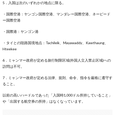
5．入国は次のいずれかの地点に限る。
・国際空港：ヤンゴン国際空港、マンダレー国際空港、ネーピード
ー国際空港
・国際港：ヤンゴン港
・タイとの陸路国境地点：Tachileik、Mayawaddy、Kawthaung、
Hteekee
6．ミャンマー政府が定める旅行制限区域(外国人立入禁止区域)への
訪問は不可。
7．ミャンマー政府が定める法律、規則、命令、指令を厳格に遵守す
ること。
以前の高いハードルであった「入国時1,000ドル所持していること」
や「出国する航空券の所持」はなくなっています。