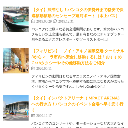
【タイ】渋滞なし！バンコクの伊勢丹まで格安で快
適移動移動のセンセープ運河ボート（水上バス）
2019.06.29
2019.12.31
バンコクには様々な公共交通機関があります。水の都バンコ
クらしい水上交通も盛んで、最も有名なのはチャオプラヤー
川を走るエクスプレスボートやツーリストボー[…]
【フィリピン】ニノイ・アキノ国際空港 ターミナル
3からマニラ市内へ安全に移動するには！おすすめ
Grabタクシーやその他移動方法をご紹介
2020.05.11
フィリピンの玄関口となるマニラのニノイ・アキノ国際空
港。空港からマニラ市内へ移動する際に気になるのがぼった
くりタクシーや治安ですね。しかしGrabタク[…]
【タイ】インパクトアリーナ（IMPACT ARENA）
への行き方！バンコクのイベント会場へ早く安く行
く
2020.12.17
バンコクでのコンサートや、モーターショーなどの大きなイ