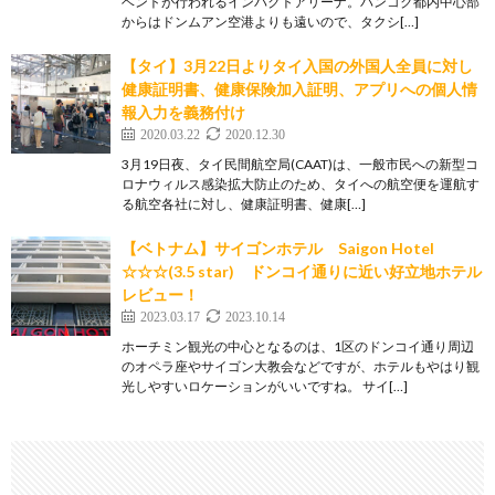
ベントが行われるインパクトアリーナ。バンコク都内中心部
からはドンムアン空港よりも遠いので、タクシ[…]
【タイ】3月22日よりタイ入国の外国人全員に対し
健康証明書、健康保険加入証明、アプリへの個人情
報入力を義務付け
2020.03.22
2020.12.30
3月19日夜、タイ民間航空局(CAAT)は、一般市民への新型コ
ロナウィルス感染拡大防止のため、タイへの航空便を運航す
る航空各社に対し、健康証明書、健康[…]
【ベトナム】サイゴンホテル Saigon Hotel
☆☆☆(3.5 star) ドンコイ通りに近い好立地ホテル
レビュー！
2023.03.17
2023.10.14
ホーチミン観光の中心となるのは、1区のドンコイ通り周辺
のオペラ座やサイゴン大教会などですが、ホテルもやはり観
光しやすいロケーションがいいですね。 サイ[…]