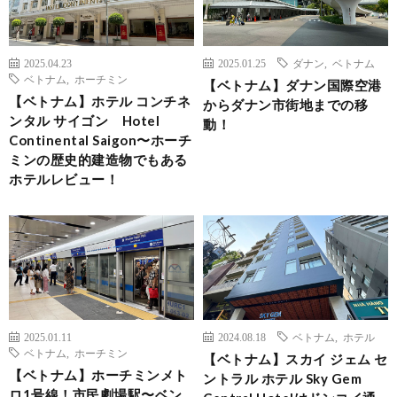
2025.04.23
2025.01.25
ダナン
,
ベトナム
ベトナム
,
ホーチミン
【ベトナム】ダナン国際空港
【ベトナム】ホテル コンチネ
からダナン市街地までの移
ンタル サイゴン Hotel
動！
Continental Saigon〜ホーチ
ミンの歴史的建造物でもある
ホテルレビュー！
2025.01.11
2024.08.18
ベトナム
,
ホテル
ベトナム
,
ホーチミン
【ベトナム】スカイ ジェム セ
【ベトナム】ホーチミンメト
ントラル ホテル Sky Gem
ロ1号線！市民劇場駅〜ベン