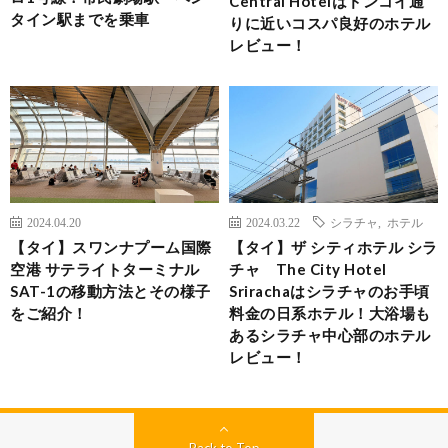
Central Hotelはドンコイ通
タイン駅までを乗車
りに近いコスパ良好のホテル
レビュー！
2024.04.20
2024.03.22
シラチャ
,
ホテル
【タイ】スワンナプーム国際
【タイ】ザ シティホテル シラ
空港 サテライトターミナル
チャ The City Hotel
SAT-1の移動方法とその様子
Srirachaはシラチャのお手頃
をご紹介！
料金の日系ホテル！大浴場も
あるシラチャ中心部のホテル
レビュー！