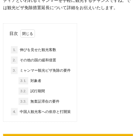
ティアといわれるミャンマーを手軽に観光するチャンスですね。で
は観光ビザ免除措置延長について詳細をお伝えいたします。
目次
1.
伸びを見せた観光客数
2.
その他の国の緩和借置
3.
ミャンマー観光ビザ免除の要件
3.1.
対象者
3.2.
試行期間
3.3.
無査証滞在の要件
4.
中国人観光客への依存と打開策