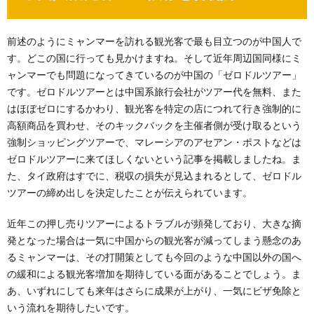
前述のようにミャンマーを訪れる観光客で最も目立つのが中国人で
す。どこの国に行っても見かけますね。そして近年周辺国同様にミ
ャンマーでも問題になってきているのが中国の「ゼロドルツアー」
です。ゼロドルツアーとは中国系旅行会社がツアー代を無料、また
はほぼゼロにするかわり、観光客を特定の店につれて行き強制的に
高額商品を買わせ、そのキックバックを主催者側が受け取るという
強制ショッピングツアーで、マレーシアのアセアン・ポストなどは
ゼロドルツアーに来てほしくないという記事を掲載しましたね。ま
た、タイ政府はすでに、税収の損失が見込まれるとして、ゼロドル
ツアーの締め出しを決定したことが伝えられています。
近年この押し売りツアーによるトラブルが頻発しており、大きな摘
発となった場合は一気に中国からの観光客が減ってしまう懸念のあ
るミャンマーは、その打開策としても今回のような中国以外の国へ
の緩和による観光客増加を期待している面があることでしょう。ま
あ、いずれにしても来年はさらに成果が上がり、一気にビザ免除と
いう流れを期待したいです。