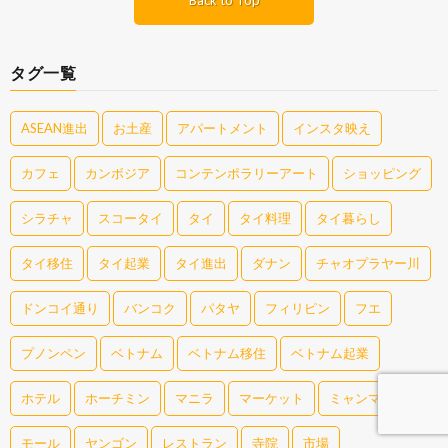
Back to Top
タグ一覧
ASEAN進出
お土産
アパートメント
インスタ映え
カフェ
カンボジア
コンテンポラリーアート
ショッピング
シラチャ
スコータイ
タイ
タイ料理
タイ暮らし
タイ移住
タイ起業
タイ進出
ダナン
チャオプラヤー川
ドンコイ通り
バンコク
パタヤ
フィリピン
フエ
プノンペン
ベトナム
ベトナム移住
ベトナム起業
ホテル
ホーチミン
マニラ
マーケット
ミャンマー
モール
ヤンゴン
レストラン
寺院
市場