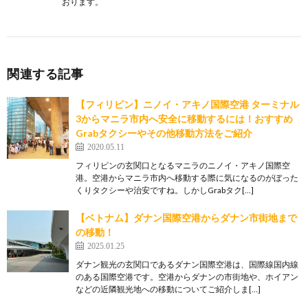
おります。
関連する記事
【フィリピン】ニノイ・アキノ国際空港 ターミナル
3からマニラ市内へ安全に移動するには！おすすめ
Grabタクシーやその他移動方法をご紹介
2020.05.11
フィリピンの玄関口となるマニラのニノイ・アキノ国際空
港。空港からマニラ市内へ移動する際に気になるのがぼった
くりタクシーや治安ですね。しかしGrabタク[…]
【ベトナム】ダナン国際空港からダナン市街地まで
の移動！
2025.01.25
ダナン観光の玄関口であるダナン国際空港は、国際線国内線
のある国際空港です。空港からダナンの市街地や、ホイアン
などの近隣観光地への移動についてご紹介しま[…]