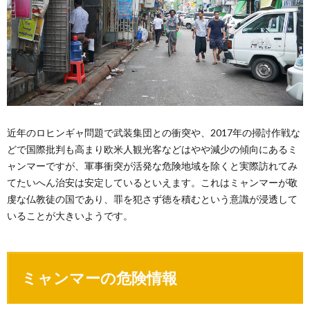
近年のロヒンギャ問題で武装集団との衝突や、2017年の掃討作戦な
どで国際批判も高まり欧米人観光客などはやや減少の傾向にあるミ
ャンマーですが、軍事衝突が活発な危険地域を除くと実際訪れてみ
てたいへん治安は安定しているといえます。これはミャンマーが敬
虔な仏教徒の国であり、罪を犯さず徳を積むという意識が浸透して
いることが大きいようです。
ミャンマーの危険情報