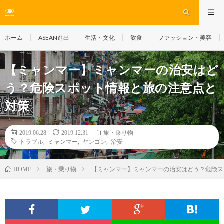
ホーム
ASEAN進出
生活・文化
飲食
ファッション・美容
【ミャンマー】ミャンマーの治安はど
う？危険スポット情報と旅の注意点と
対策
2019.06.28
2019.12.31
旅・乗り物
トラブル
,
ミャンマー
,
ヤンゴン
,
治安
旅・乗り物
【ミャンマー】ミャンマーの治安はどう？危険ス
HOME