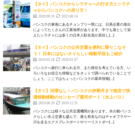
【タイ】バンコクからシラチャへの行き方とシラチ
ャからバンコクへの戻り方！
2020.09.16
2023.08.14
バンコクの東南にあるチョンブリー県には、日系企業の進出
によってたくさんの工業地帯があります。中でも港として栄
えたシラチャには多くの日本人駐在員が居住し[…]
【タイ】バンコクの公共交通を便利に乗りこなそ
う！ 日本にはないタイらしい移動手段もご紹介
2019.05.18
2020.01.07
バンコクへ旅行に来られる方、また移住を考えている方、い
ろいろなお役立ち情報などをネットで調べられていることで
しょう。ここではちょっとバンコクの基本情報[…]
【タイ】渋滞なし！バンコクの伊勢丹まで格安で快
適移動移動のセンセープ運河ボート（水上バス）
2019.06.29
2019.12.31
バンコクには様々な公共交通機関があります。水の都バンコ
クらしい水上交通も盛んで、最も有名なのはチャオプラヤー
川を走るエクスプレスボートやツーリストボー[…]