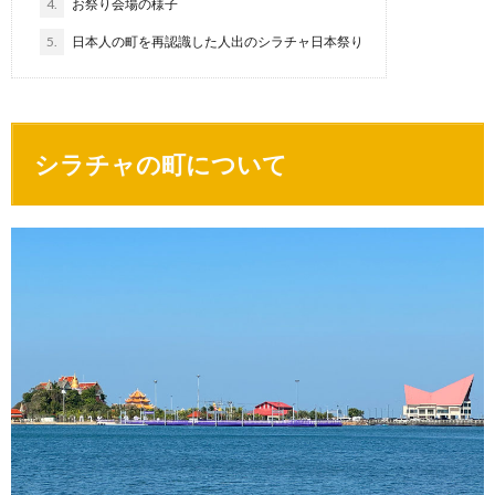
4.
お祭り会場の様子
5.
日本人の町を再認識した人出のシラチャ日本祭り
シラチャの町について