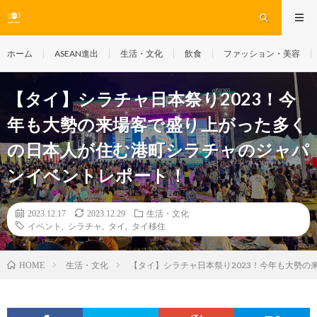
ホーム
ASEAN進出
生活・文化
飲食
ファッション・美容
【タイ】シラチャ日本祭り2023！今
年も大勢の来場客で盛り上がった多く
の日本人が住む港町シラチャのジャパ
ンイベントレポート！
2023.12.17
2023.12.29
生活・文化
イベント
,
シラチャ
,
タイ
,
タイ移住
生活・文化
【タイ】シラチャ日本祭り2023！今年も大勢
HOME