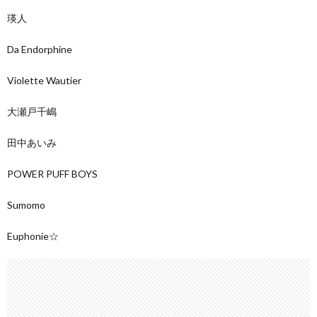
瑛人
Da Endorphine
Violette Wautier
大瀬戸千嶋
田中あいみ
POWER PUFF BOYS
Sumomo
Euphonie☆