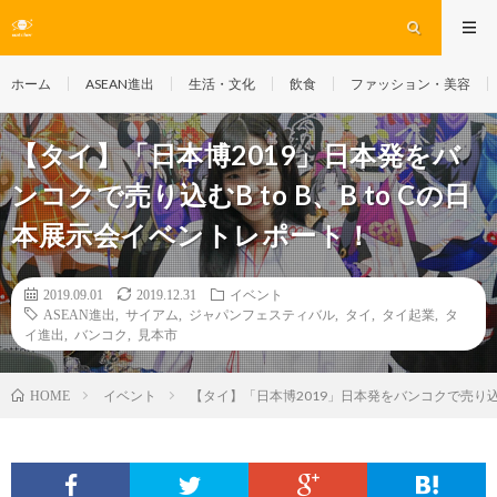
ホーム
ASEAN進出
生活・文化
飲食
ファッション・美容
【タイ】「日本博2019」日本発をバ
ンコクで売り込むB to B、B to Cの日
本展示会イベントレポート！
2019.09.01
2019.12.31
イベント
ASEAN進出
,
サイアム
,
ジャパンフェスティバル
,
タイ
,
タイ起業
,
タ
イ進出
,
バンコク
,
見本市
イベント
【タイ】「日本博2019」日本発をバンコクで売り込むB
HOME