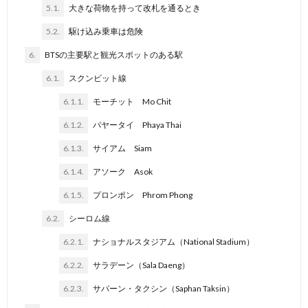
5.1.
大きな荷物を持って改札を通るとき
5.2.
駆け込み乗車は危険
6.
BTSの主要駅と観光スポットのある駅
6.1.
スクンビット線
6.1.1.
モーチット Mo Chit
6.1.2.
パヤータイ Phaya Thai
6.1.3.
サイアム Siam
6.1.4.
アソーク Asok
6.1.5.
プロンポン Phrom Phong
6.2.
シーロム線
6.2.1.
ナショナルスタジアム（National Stadium）
6.2.2.
サラデーン（Sala Daeng）
6.2.3.
サパーン・タクシン（Saphan Taksin）