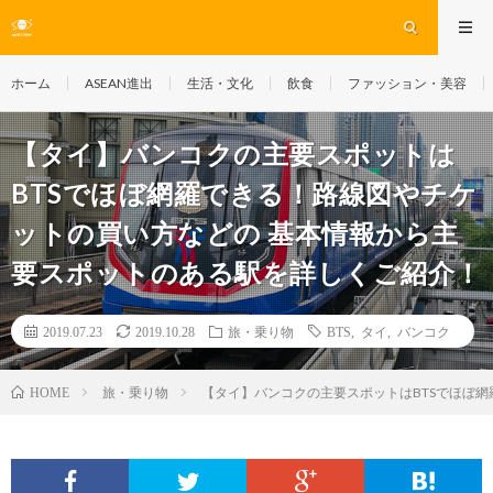
ホーム
ASEAN進出
生活・文化
飲食
ファッション・美容
【タイ】バンコクの主要スポットは
BTSでほぼ網羅できる！路線図やチケ
ットの買い方などの 基本情報から主
要スポットのある駅を詳しくご紹介！
2019.07.23
2019.10.28
旅・乗り物
BTS
,
タイ
,
バンコク
旅・乗り物
【タイ】バンコクの主要スポットはBTSでほぼ
HOME