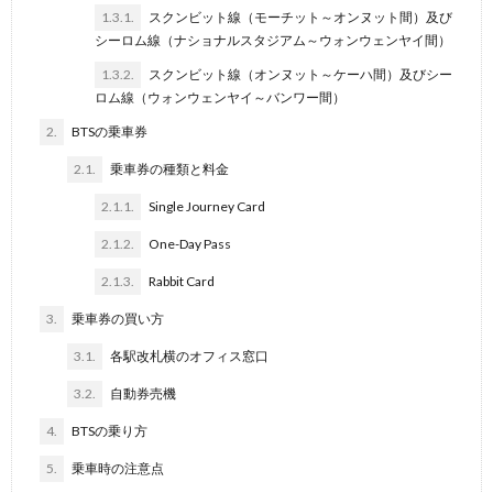
1.3.1.
スクンビット線（モーチット～オンヌット間）及び
シーロム線（ナショナルスタジアム～ウォンウェンヤイ間）
1.3.2.
スクンビット線（オンヌット～ケーハ間）及びシー
ロム線（ウォンウェンヤイ～バンワー間）
2.
BTSの乗車券
2.1.
乗車券の種類と料金
2.1.1.
Single Journey Card
2.1.2.
One-Day Pass
2.1.3.
Rabbit Card
3.
乗車券の買い方
3.1.
各駅改札横のオフィス窓口
3.2.
自動券売機
4.
BTSの乗り方
5.
乗車時の注意点