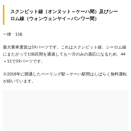
スクンビット線（オンヌット～ケーハ間）及びシー
ロム線（ウォンウェンヤイ～バンワー間）
一律 15B
最大乗車運賃は59バーツです。これはスクンビット線、シーロム線
にまたがって15B区間を通過しても一方のみの適応になるため、44
＋15で59バーツです。
※2018年に開通したベーリング駅～ケーハ駅間はしばらく無料運転
が続いています。