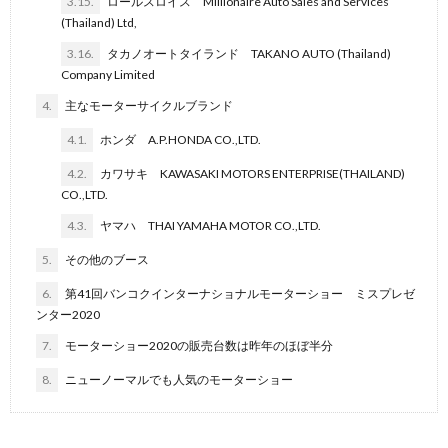
3.15.
ロールスロイス Millionaire Auto Sales and Services
(Thailand) Ltd,
3.16.
タカノオートタイランド TAKANO AUTO (Thailand)
Company Limited
4.
主なモーターサイクルブランド
4.1.
ホンダ A.P.HONDA CO.,LTD.
4.2.
カワサキ KAWASAKI MOTORS ENTERPRISE(THAILAND)
CO.,LTD.
4.3.
ヤマハ THAI YAMAHA MOTOR CO.,LTD.
5.
その他のブース
6.
第41回バンコクインターナショナルモーターショー ミスプレゼ
ンター2020
7.
モーターショー2020の販売台数は昨年のほぼ半分
8.
ニューノーマルでも人気のモーターショー