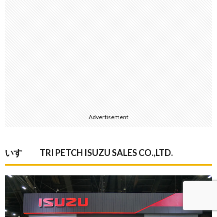
Advertisement
いすゞ TRI PETCH ISUZU SALES CO.,LTD.