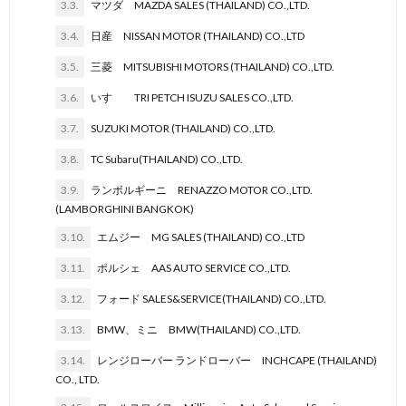
3.3.
マツダ MAZDA SALES (THAILAND) CO.,LTD.
3.4.
日産 NISSAN MOTOR (THAILAND) CO.,LTD
3.5.
三菱 MITSUBISHI MOTORS (THAILAND) CO.,LTD.
3.6.
いすゞ TRI PETCH ISUZU SALES CO.,LTD.
3.7.
SUZUKI MOTOR (THAILAND) CO.,LTD.
3.8.
TC Subaru(THAILAND) CO.,LTD.
3.9.
ランボルギーニ RENAZZO MOTOR CO.,LTD.
(LAMBORGHINI BANGKOK)
3.10.
エムジー MG SALES (THAILAND) CO.,LTD
3.11.
ポルシェ AAS AUTO SERVICE CO.,LTD.
3.12.
フォード SALES&SERVICE(THAILAND) CO.,LTD.
3.13.
BMW、ミニ BMW(THAILAND) CO.,LTD.
3.14.
レンジローバー ランドローバー INCHCAPE (THAILAND)
CO., LTD.