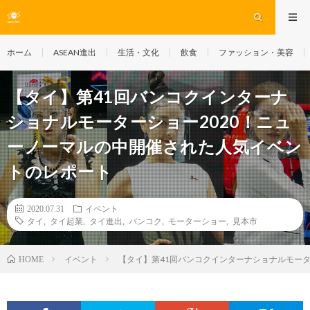
ホーム
ASEAN進出
生活・文化
飲食
ファッション・美容
【タイ】第41回バンコクインターナ
ショナルモーターショー2020！ニュ
ーノーマルの中開催された人気イベン
トのレポート
2020.07.31
イベント
タイ
,
タイ起業
,
タイ進出
,
バンコク
,
モーターショー
,
見本市
イベント
【タイ】第41回バンコクインターナショナルモータ
HOME