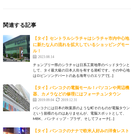
関連する記事
【タイ】セントラルシラチャはシラチャ市内中心地
に新たな人の流れを拡大しているショッピングモー
ル！
2023.08.14
チョンブリー県のシラチャは日系工業地帯のベッドタウンと
して、タイ最大級の日本人街を有する港町です。その中心地
はロビンソンデパートのある海寄りのエリアで[…]
【タイ】バンコクの電脳モール！パソコンや周辺機
器、カメラなどの修理にはフォーチュンタウン
2019.09.04
2019.12.31
バンコクには日本の秋葉原のような町そのものが電脳タウン
という規模のものはありませんが、電脳スポットとして、
MBK、パンティップ・プラザ、そしてフォーチ[…]
【タイ】バンコクのナナで欧米人好みの洋食レスト