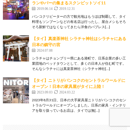
ランやバーの集まるスクンビットソイ11
2019.06.14
2019.12.31
バンコクリピーターの方で観光地はもうほぼ制覇して、タイ
料理もソンブーンなどの有名店は行ったし、屋台メシもそろ
そろ新鮮ではなくなってきたら洋食のパブレス[…]
【タイ】真楽茶神社 シラチャ神社はシラチャにある
日本の鎮守の宮
2024.07.08
シラチャはチョンブリー県にある港町で、日系企業の多い工
業団地のベッドタウンとして、多くの日本人が住む町です。
そんなシラチャには真楽茶神社（シラチャ神社[…]
【タイ】ニトリがバンコクのセントラルワールドに
オープン！日本の家具屋がタイに上陸！
2023.09.03
2024.03.22
2023年8月31日、日本の大手家具屋ニトリがバンコクのセン
トラルワールドにオープンしました。日系の家具・インテリ
アを取り扱っているお店は、タイでは無[…]