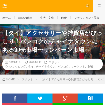
ホーム
ASEAN進出
生活・文化
飲食
ファッション・美容
【タイ】アクセサリーや雑貨店がびっ
しり！バンコクのチャイナタウンに
ある卸売市場〜サンペーン市場
2019.08.01
2020.07.12
スポット
ショッピング
,
タイ
,
チャイナタウン
,
バンコク
,
マーケット
,
市場
スポット
【タイ】アクセサリーや雑貨店がびっしり！バンコ
HOME