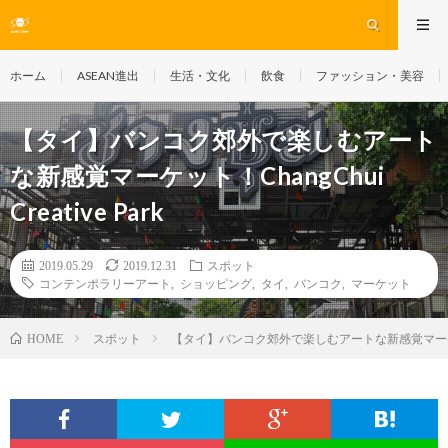
ホーム
ASEAN進出
生活・文化
飲食
ファッション・美容
【タイ】バンコク郊外で楽しむアート
な新感覚マーケット！ChangChui
Creative Park
2019.05.29
2019.12.31
スポット
コンテンポラリーアート
,
ショッピング
,
タイ
,
バンコク
,
マーケット
スポット
【タイ】バンコク郊外で楽しむアートな新感覚マーケット！Cha
HOME