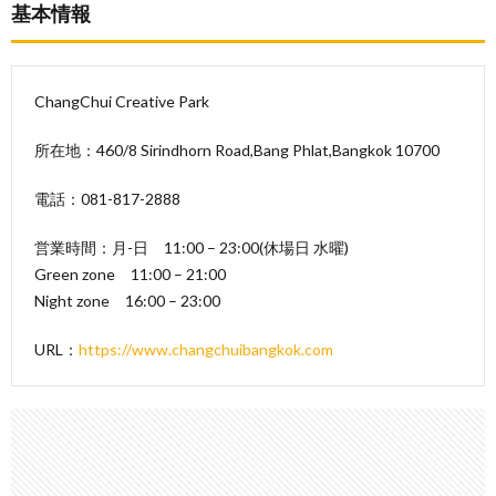
基本情報
ChangChui Creative Park
所在地：460/8 Sirindhorn Road,Bang Phlat,Bangkok 10700
電話：081-817-2888
営業時間：月-日 11:00 – 23:00(休場日 水曜)
Green zone 11:00 – 21:00
Night zone 16:00 – 23:00
URL：
https://www.changchuibangkok.com